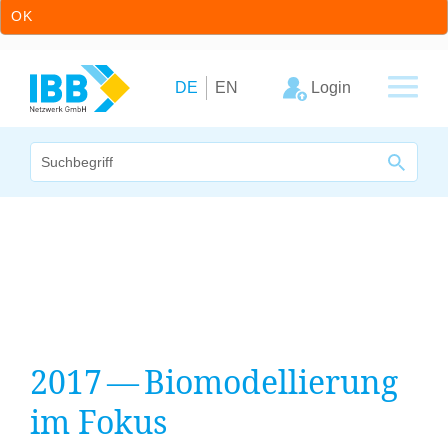
OK
Zum Inhalt springen
Zur Hauptnavigation springen
Login
DE
EN
Wir bündeln Kompetenzen
Unternehmen
Cluster
Leistungsangebot
2017
— Biomodellierung
Arbeitskreise
im Fokus