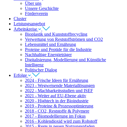
Über uns
Unsere Geschichte
Förderverein
Cluster
Leistungsangebot
Arbeitskreise
Bioplastik und Kunststoffrecycling
Verwertung von Reststoffströmen und CO2
Lebensmittel und Ernährung
Proteine und Peptide für die Industrie
Nachhaltige Energieträger
Digitalisierung, Modellierung und Künstliche
Intelligenz
Politischer Dialog
Erfolge
2024 - Frische Ideen für Ernährung
2023 - Wegweisende Materiallösungen
2022 - Machbarkeitsstudien und ISEF
2021 - Weiter auf EU-Ebene aktiv
2020 - Hightech in der Bioindustrie
2019 - Proteine & Prozessoptimierung
2018 - CO2, Reststoffe & Polymere
2017 - Biomodellierung im Fokus
2016 - Kohlendioxid wird zum Rohstoff
2015 - Reste in neuen Nutzungspfaden