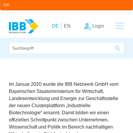
OK
Zum Inhalt springen
Zur Hauptnavigation springen
Login
DE
EN
Wir bündeln Kompetenzen
Unternehmen
Im Januar
2020
wurde die
IBB
Netzwerk GmbH vom
Cluster
Bayerischen Staatsministerium für Wirtschaft,
Landesentwicklung und Energie zur Geschäftsstelle
Leistungsangebot
der neuen Clusterplattform
„
Industrielle
Biotechnologie“ ernannt. Damit bilden wir einen
Arbeitskreise
offiziellen Schnittpunkt zwischen Unternehmen,
Wissenschaft und Politik im Bereich nachhaltigen