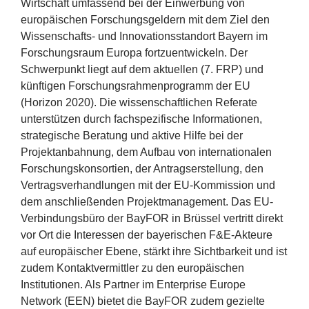
Wirtschaft umfassend bei der Einwerbung von
Erfolge
europäischen Forschungsgeldern mit dem Ziel den
Wissenschafts- und Innovationsstandort Bayern im
Fördermöglichkeiten
Forschungsraum Europa fortzuentwickeln. Der
Schwerpunkt liegt auf dem aktuellen (
7
.
FRP
) und
Presse
künftigen Forschungsrahmenprogramm der
EU
(Horizon
2020
). Die wissenschaftlichen Referate
Aktuelles
unterstützen durch fachspezifische Informationen,
strategische Beratung und aktive Hilfe bei der
Projektanbahnung, dem Aufbau von internationalen
Forschungskonsortien, der Antragserstellung, den
Vertragsverhandlungen mit der EU-Kommission und
dem anschließenden Projektmanagement. Das EU-
Verbindungsbüro der BayFOR in Brüssel vertritt direkt
vor Ort die Interessen der bayerischen F
&
E‑Akteure
auf europäischer Ebene, stärkt ihre Sichtbarkeit und ist
zudem Kontaktvermittler zu den europäischen
Institutionen. Als Partner im Enterprise Europe
Network (
EEN
) bietet die BayFOR zudem gezielte