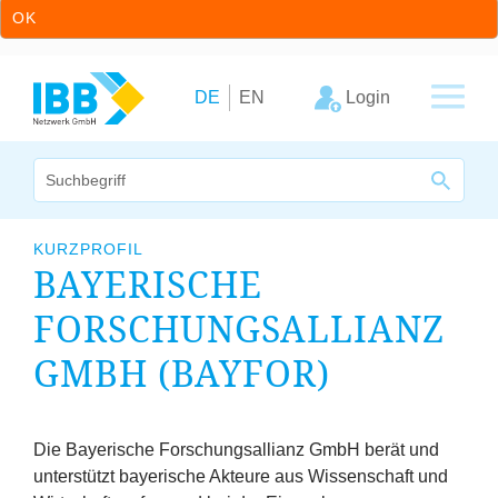
OK
Zum Inhalt springen
Zur Hauptnavigation springen
Login
DE
EN
Wir bündeln Kompetenzen
KURZPROFIL
BAYERISCHE
Unternehmen
FORSCHUNGSALLIANZ
Cluster
GMBH (BAYFOR)
Leistungsangebot
Arbeitskreise
Die Bayerische Forschungsallianz GmbH berät und
unterstützt bayerische Akteure aus Wissenschaft und