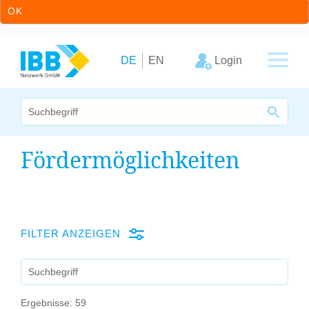
OK
Zum Inhalt springen
Zur Hauptnavigation springen
Login
DE
EN
Wir bündeln Kompetenzen
Fördermöglichkeiten
Unternehmen
Cluster
FILTER ANZEIGEN
Leistungsangebot
SUCHE NACH
Arbeitskreise
Ergebnisse: 59