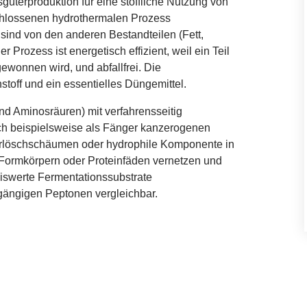
üterproduktion für eine stoffliche Nutzung von
chlossenen hydrothermalen Prozess
sind von den anderen Bestandteilen (Fett,
 Prozess ist energetisch effizient, weil ein Teil
wonnen wird, und abfallfrei. Die
stoff und ein essentielles Düngemittel.
d Aminosräuren) mit verfahrensseitig
ich beispielsweise als Fänger kanzerogenen
uerlöschschäumen oder hydrophile Komponente in
, Formkörpern oder Proteinfäden vernetzen und
eiswerte Fermentationssubstrate
tgängigen Peptonen vergleichbar.