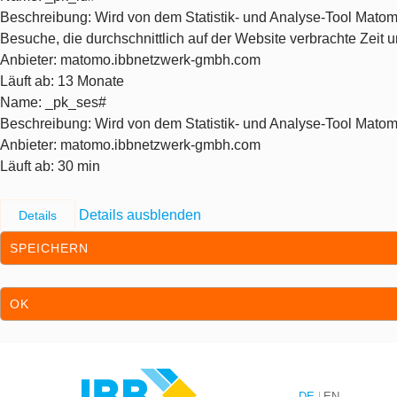
Beschreibung
: Wird von dem Statistik- und Analyse-Tool Matom
Besuche, die durchschnittlich auf der Website verbrachte Zeit
Anbieter
: matomo.ibbnetzwerk-gmbh.com
Läuft ab
: 13 Monate
Name
: _pk_ses#
Beschreibung
: Wird von dem Statistik- und Analyse-Tool Matom
Anbieter
: matomo.ibbnetzwerk-gmbh.com
Läuft ab
: 30 min
Details ausblenden
Details
SPEICHERN
OK
Zum Inhalt springen
Zur Hauptnavigation springen
DE
EN