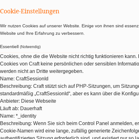
Cookie-Einstellungen
Wir nutzen Cookies auf unserer Website. Einige von ihnen sind essenzi
Website und Ihre Erfahrung zu verbessern.
Essentiell
(Notwendig)
Cookies, ohne die die Website nicht richtig funktionieren kann
Cookies von Craft keine persönlichen oder sensiblen Informat
werden nicht an Dritte weitergegeben.
Name
: CraftSessionId
Beschreibung
: Craft stützt sich auf PHP-Sitzungen, um Sitzu
standardmäßig „CraftSessionId“, aber es kann über die Konfigu
Anbieter
: Diese Webseite
Läuft ab
: Dauerhaft
Name
: *_identity
Beschreibung
: Wenn Sie sich beim Control Panel anmelden, erh
Cookie-Namen wird eine lange, zufällig generierte Zeichenfolge 
authentifizierten Sitzung erforderlich sind, und existiert nur so la