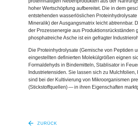
proteinhaltigen Nebenprodukten aus der Nahrungsg
hoher Wertschöpfung aufbereitet. Die in dem ges
entstehenden wasserlöslichen Proteinhydrolysate 
Mineralik) der Ausgangsmatrix leicht abtrennbar. Der
der Prozessenergie aus Produktionsrückständen ge
phosphatreiche Asche ist ein gefragter Industrieroh
Die Proteinhydrolysate (Gemische von Peptiden un
eingestellten definierten Molekülgrößen eignen s
Formaldehyds in Bindemitteln, Stablisator in Fe
Industrietensiden. Sie lassen sich zu Mulchfolien
sind bei der Kultivierung von Mikroorganismen pr
(Stickstoffquellen) — in ihren Eigenschaften mark
ZURÜCK