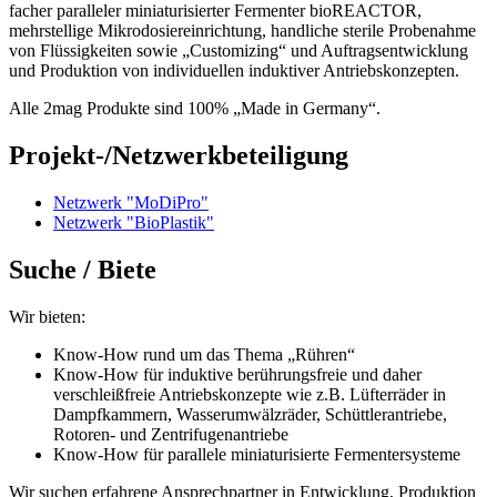
facher paralleler miniaturisierter Fermenter bioREACTOR,
mehrstellige Mikrodosiereinrichtung, handliche sterile Probenahme
von Flüssigkeiten sowie
„
Customizing“ und Auftragsentwicklung
und Produktion von individuellen induktiver Antriebskonzepten.
Alle
2
mag Produkte sind
100
%
„
Made in Germany“.
Projekt-/Netzwerkbeteiligung
Netzwerk "MoDiPro"
Netzwerk "BioPlastik"
Suche / Biete
Wir bieten:
Know-How rund um das Thema
„
Rühren“
Know-How für induktive berührungsfreie und daher
verschleißfreie Antriebskonzepte wie z.B. Lüfterräder in
Dampfkammern, Wasserumwälzräder, Schüttlerantriebe,
Rotoren- und Zentrifugenantriebe
Know-How für parallele miniaturisierte Fermentersysteme
Wir suchen erfahrene Ansprechpartner in Entwicklung, Produktion