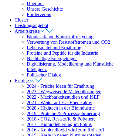
Über uns
Unsere Geschichte
Förderverein
Cluster
Leistungsangebot
Arbeitskreise
Bioplastik und Kunststoffrecycling
Verwertung von Reststoffströmen und CO2
Lebensmittel und Ernährung
Proteine und Peptide für die Industrie
Nachhaltige Energieträger
Digitalisierung, Modellierung und Künstliche
Intelligenz
Politischer Dialog
Erfolge
2024 - Frische Ideen für Ernährung
2023 - Wegweisende Materiallösungen
2022 - Machbarkeitsstudien und ISEF
2021 - Weiter auf EU-Ebene aktiv
2020 - Hightech in der Bioindustrie
2019 - Proteine & Prozessoptimierung
2018 - CO2, Reststoffe & Polymere
2017 - Biomodellierung im Fokus
2016 - Kohlendioxid wird zum Rohstoff
2015 - Reste in neuen Nutzungspfaden