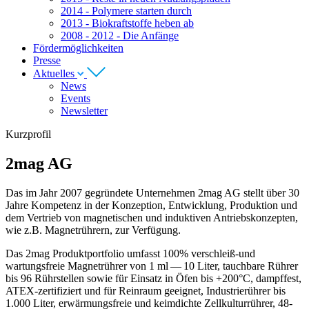
2014 - Polymere starten durch
2013 - Biokraftstoffe heben ab
2008 - 2012 - Die Anfänge
Fördermöglichkeiten
Presse
Aktuelles
News
Events
Newsletter
Kurzprofil
2
mag
AG
Das im Jahr
2007
gegründete Unternehmen
2
mag
AG
stellt über
30
Jahre Kompetenz in der Konzeption, Entwicklung, Produktion und
dem Vertrieb von magnetischen und induktiven Antriebskonzepten,
wie z.B. Magnetrührern, zur Verfügung.
Das
2
mag Produktportfolio umfasst
100
% verschleiß-und
wartungsfreie Magnetrührer von
1
ml —
10
Liter, tauchbare Rührer
bis
96
Rührstellen sowie für Einsatz in Öfen bis +
200
°C, dampffest,
ATEX-zertifiziert und für Reinraum geeignet, Industrierührer bis
1
.
000
Liter, erwärmungsfreie und keimdichte Zellkulturrührer,
48
-