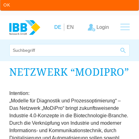
OK
Zum Inhalt springen
Zur Hauptnavigation springen
Login
DE
EN
Wir bündeln Kompetenzen
NETZWERK
“
MODIPRO”
Unternehmen
Cluster
Intention:
„
Modelle für Diagnostik und Prozessoptimierung“ –
Das Netzwerk
„
MoDiPro“ bringt zukunftsweisende
Leistungsangebot
Industrie
4
.
0
‑Konzepte in die Biotechnologie-Branche.
Durch die Verknüpfung von Industrie und moderner
Arbeitskreise
Informations- und Kommunikationstechnik, durch
Digitalisierung und Automatisierung sollen sowohl