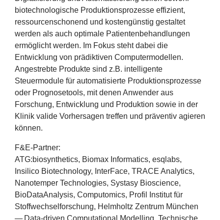
Erfolge
biotechnologische Produktionsprozesse effizient,
ressourcenschonend und kostengünstig gestaltet
Fördermöglichkeiten
werden als auch optimale Patientenbehandlungen
ermöglicht werden. Im Fokus steht dabei die
Presse
Entwicklung von prädiktiven Computermodellen.
Angestrebte Produkte sind z.B. intelligente
Aktuelles
Steuermodule für automatisierte Produktionsprozesse
oder Prognosetools, mit denen Anwender aus
Forschung, Entwicklung und Produktion sowie in der
Klinik valide Vorhersagen treffen und präventiv agieren
können.
F
&
E‑Partner:
ATG
:biosynthetics, Biomax Informatics, esqlabs,
Insilico Biotechnology, InterFace,
TRACE
Analytics,
Nanotemper Technologies, Systasy Bioscience,
BioDataAnalysis, Computomics, Profil Institut für
Stoffwechselforschung, Helmholtz Zentrum München
— Data-driven Computational Modelling, Technische