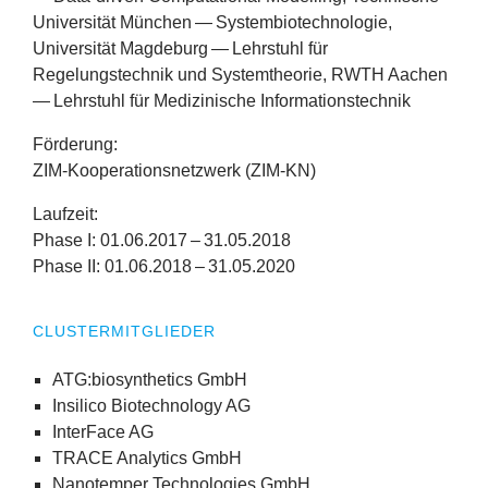
Universität München — Systembiotechnologie,
Universität Magdeburg — Lehrstuhl für
Regelungstechnik und Systemtheorie,
RWTH
Aachen
— Lehrstuhl für Medizinische Informationstechnik
Förderung:
ZIM-Kooperationsnetzwerk (
ZIM-KN
)
Laufzeit:
Phase I:
01
.
06
.
2017
–
31
.
05
.
2018
Phase
II
:
01
.
06
.
2018
–
31
.
05
.
2020
CLUSTERMITGLIEDER
ATG:biosynthetics GmbH
Insilico Biotechnology AG
InterFace AG
TRACE Analytics GmbH
Nanotemper Technologies GmbH