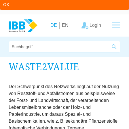
OK
Zum Inhalt springen
Zur Hauptnavigation springen
Login
DE
EN
Wir bündeln Kompetenzen
WASTE
2
VALUE
Unternehmen
Cluster
Der Schwerpunkt des Netzwerks liegt auf der Nutzung
von Reststoff- und Abfallströmen aus beispielsweise
der Forst- und Landwirtschaft, der verarbeitenden
Leistungsangebot
Lebensmittelbranche oder der Holz- und
Papierindustrie, um daraus Spezial- und
Arbeitskreise
Basischemikalien, wie z. B. sekundäre Pflanzenstoffe
(phenolische Verbindungen, Terpene,