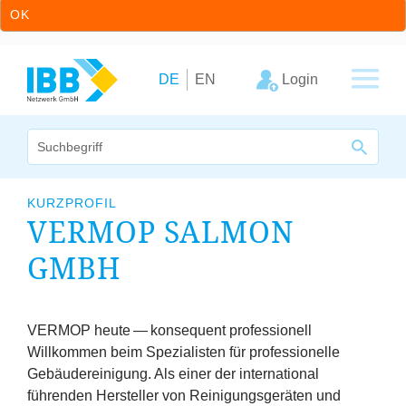
OK
Zum Inhalt springen
Zur Hauptnavigation springen
Login
DE
EN
Wir bündeln Kompetenzen
KURZPROFIL
VERMOP
SALMON
Unternehmen
GMBH
Cluster
Leistungsangebot
VERMOP
heute — konsequent professionell
Willkommen beim Spezialisten für professionelle
Arbeitskreise
Gebäudereinigung. Als einer der international
führenden Hersteller von Reinigungsgeräten und