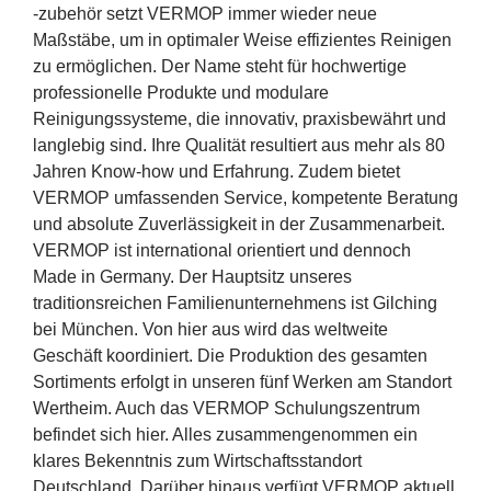
Erfolge
‑zubehör setzt
VERMOP
immer wieder neue
Maßstäbe, um in optimaler Weise effizientes Reinigen
Fördermöglichkeiten
zu ermöglichen. Der Name steht für hochwertige
professionelle Produkte und modulare
Presse
Reinigungssysteme, die innovativ, praxisbewährt und
langlebig sind. Ihre Qualität resultiert aus mehr als
80
Jahren Know-how und Erfahrung. Zudem bietet
Aktuelles
VERMOP
umfassenden Service, kompetente Beratung
und absolute Zuverlässigkeit in der Zusammenarbeit.
VERMOP
ist international orientiert und dennoch
Made in Germany. Der Hauptsitz unseres
traditionsreichen Familienunternehmens ist Gilching
bei München. Von hier aus wird das weltweite
Geschäft koordiniert. Die Produktion des gesamten
Sortiments erfolgt in unseren fünf Werken am Standort
Wertheim. Auch das
VERMOP
Schulungszentrum
befindet sich hier. Alles zusammengenommen ein
klares Bekenntnis zum Wirtschaftsstandort
Deutschland. Darüber hinaus verfügt
VERMOP
aktuell