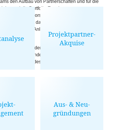
eams den Aufbau von Partnerschaften und für die
jekte und die Portfolio-Erweiterung von
n als Leiterin für Forschungsförderung und
 Umwelt war sie für das Fördermittelmanagement
sverfahren von Anlagen, Anlagensicherheit und
Projektpartner-
analyse
Akquise
Vorstand des Fördervereins Industrielle
d vertrat insbesondere die Interessen der
KMU
.
hrenvorsitzenden des Fördervereins ernannt.
ojekt-
Aus-
&
Neu-
gement
gründungen