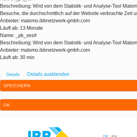
Beschreibung
: Wird von dem Statistik- und Analyse-Tool Matom
Besuche, die durchschnittlich auf der Website verbrachte Zeit
Anbieter
: matomo.ibbnetzwerk-gmbh.com
Läuft ab
: 13 Monate
Name
: _pk_ses#
Beschreibung
: Wird von dem Statistik- und Analyse-Tool Matom
Anbieter
: matomo.ibbnetzwerk-gmbh.com
Läuft ab
: 30 min
Details ausblenden
Details
SPEICHERN
OK
Zum Inhalt springen
Zur Hauptnavigation springen
DE
EN