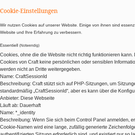
Cookie-Einstellungen
Wir nutzen Cookies auf unserer Website. Einige von ihnen sind essenzi
Website und Ihre Erfahrung zu verbessern.
Essentiell
(Notwendig)
Cookies, ohne die die Website nicht richtig funktionieren kann
Cookies von Craft keine persönlichen oder sensiblen Informat
werden nicht an Dritte weitergegeben.
Name
: CraftSessionId
Beschreibung
: Craft stützt sich auf PHP-Sitzungen, um Sitzu
standardmäßig „CraftSessionId“, aber es kann über die Konfigu
Anbieter
: Diese Webseite
Läuft ab
: Dauerhaft
Name
: *_identity
Beschreibung
: Wenn Sie sich beim Control Panel anmelden, erh
Cookie-Namen wird eine lange, zufällig generierte Zeichenfolge 
authentifizierten Sitzung erforderlich sind, und existiert nur so la