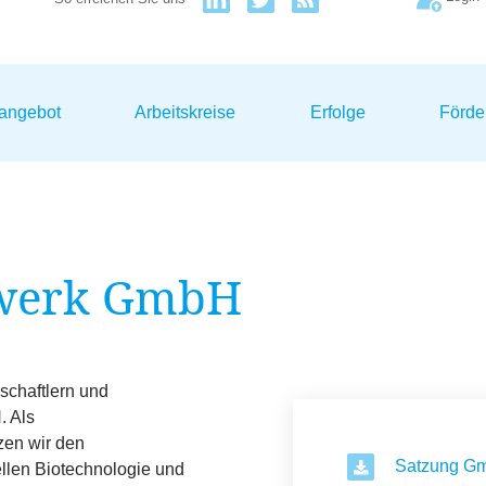
sangebot
Arbeitskreise
Erfolge
Förde
werk GmbH
schaftlern und
 Als
zen wir den
Satzung Gm
ellen Biotechnologie und