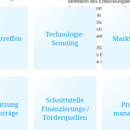
Vertreterin des Entwicklungst
Entwicklung kommerzieller Pro
Electrochaea. In ihrer Funktio
Spezialist für Sicherheit und
und den Bereich Genehmigung
Technologie-
Arbeitssicherheit zuständig.
treffen
Markt
Scouting
Von
2019
bis
2023
war sie im 
Biotechnologie Bayern e.V. un
2025
wurde sie offiziell zur E
Schnittstelle
ützung
Pr
Finanzierungs-/
nträge
mana
Förderquellen