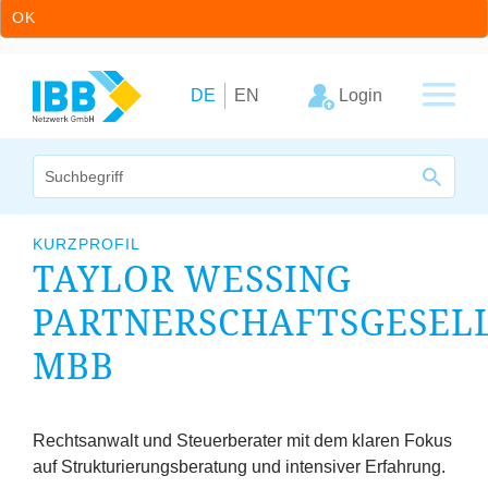
OK
Zum Inhalt springen
Zur Hauptnavigation springen
Login
DE
EN
Wir bündeln Kompetenzen
KURZPROFIL
TAYLOR WESSING
Unternehmen
PARTNERSCHAFTSGESEL
Cluster
MBB
Leistungsangebot
Arbeitskreise
Rechtsanwalt und Steuerberater mit dem klaren Fokus
auf Strukturierungsberatung und intensiver Erfahrung.