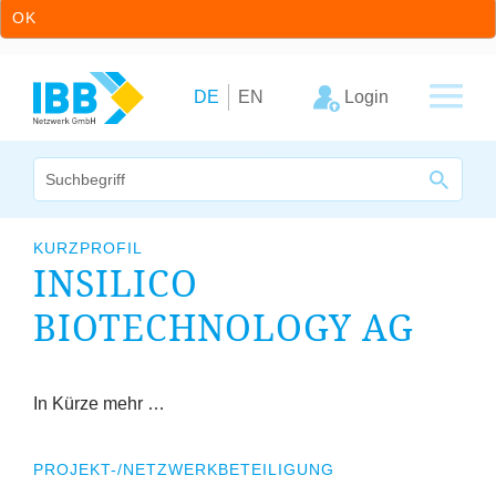
OK
Zum Inhalt springen
Zur Hauptnavigation springen
Login
DE
EN
Wir bündeln Kompetenzen
KURZPROFIL
INSILICO
Unternehmen
BIOTECHNOLOGY
AG
Cluster
Leistungsangebot
In Kürze mehr …
Arbeitskreise
PROJEKT-/NETZWERKBETEILIGUNG