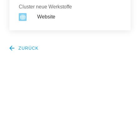
Erfolge
Organisation
Cluster neue Werkstoffe
Website
Fördermöglichkeiten
Presse
ZURÜCK
Aktuelles