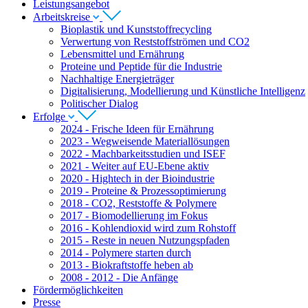
Leistungsangebot
Arbeitskreise
Bioplastik und Kunststoffrecycling
Verwertung von Reststoffströmen und CO2
Lebensmittel und Ernährung
Proteine und Peptide für die Industrie
Nachhaltige Energieträger
Digitalisierung, Modellierung und Künstliche Intelligenz
Politischer Dialog
Erfolge
2024 - Frische Ideen für Ernährung
2023 - Wegweisende Materiallösungen
2022 - Machbarkeitsstudien und ISEF
2021 - Weiter auf EU-Ebene aktiv
2020 - Hightech in der Bioindustrie
2019 - Proteine & Prozessoptimierung
2018 - CO2, Reststoffe & Polymere
2017 - Biomodellierung im Fokus
2016 - Kohlendioxid wird zum Rohstoff
2015 - Reste in neuen Nutzungspfaden
2014 - Polymere starten durch
2013 - Biokraftstoffe heben ab
2008 - 2012 - Die Anfänge
Fördermöglichkeiten
Presse