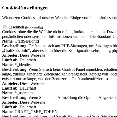
Cookie-Einstellungen
Wir nutzen Cookies auf unserer Website. Einige von ihnen sind essenz
Essentiell
(Notwendig)
Cookies, ohne die die Website nicht richtig funktionieren kann. Dazu
persönlichen oder sensiblen Informationen sammeln. Die Standard-Coo
Name
: CraftSessionId
Beschreibung
: Craft stützt sich auf PHP-Sitzungen, um Sitzungen 
„CraftSessionId“, aber es kann über die Konfigurationseinstellung ph
Anbieter
: Diese Webseite
Läuft ab
: Dauerhaft
Name
: *_identity
Beschreibung
: Wenn Sie sich beim Control Panel anmelden, erhalten
lange, zufällig generierte Zeichenfolge vorangestellt, gefolgt von _ide
existiert nur so lange, wie der Benutzer in Craft authentifiziert ist.
Anbieter
: Diese Webseite
Läuft ab
: Dauerhaft
Name
: *_username
Beschreibung
: Wenn Sie bei der Anmeldung die Option "Angemeldet 
Anbieter
: Diese Webseite
Läuft ab
: Dauerhaft
Name
: CRAFT_CSRF_TOKEN
Beschreibung
: Schützt uns und Sie als Benutzer vor Cross-Site Req