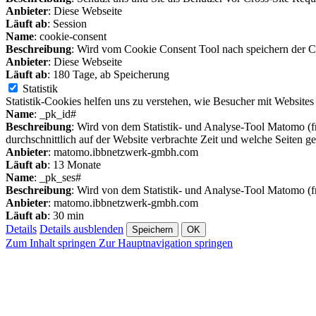
Anbieter
: Diese Webseite
Läuft ab
: Session
Name
: cookie-consent
Beschreibung
: Wird vom Cookie Consent Tool nach speichern der Co
Anbieter
: Diese Webseite
Läuft ab
: 180 Tage, ab Speicherung
Statistik
Statistik-Cookies helfen uns zu verstehen, wie Besucher mit Website
Name
: _pk_id#
Beschreibung
: Wird von dem Statistik- und Analyse-Tool Matomo (fr
durchschnittlich auf der Website verbrachte Zeit und welche Seiten g
Anbieter
: matomo.ibbnetzwerk-gmbh.com
Läuft ab
: 13 Monate
Name
: _pk_ses#
Beschreibung
: Wird von dem Statistik- und Analyse-Tool Matomo (f
Anbieter
: matomo.ibbnetzwerk-gmbh.com
Läuft ab
: 30 min
Details
Details ausblenden
Speichern
OK
Zum Inhalt springen
Zur Hauptnavigation springen