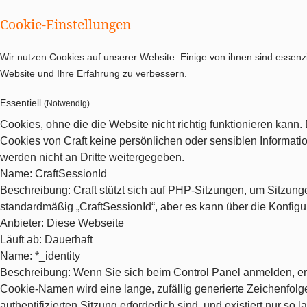
Cookie-Einstellungen
Wir nutzen Cookies auf unserer Website. Einige von ihnen sind essenzi
Website und Ihre Erfahrung zu verbessern.
Essentiell
(Notwendig)
Cookies, ohne die die Website nicht richtig funktionieren kann
Cookies von Craft keine persönlichen oder sensiblen Informat
werden nicht an Dritte weitergegeben.
Name
: CraftSessionId
Beschreibung
: Craft stützt sich auf PHP-Sitzungen, um Sitzu
standardmäßig „CraftSessionId“, aber es kann über die Konfigu
Anbieter
: Diese Webseite
Läuft ab
: Dauerhaft
Name
: *_identity
Beschreibung
: Wenn Sie sich beim Control Panel anmelden, erh
Cookie-Namen wird eine lange, zufällig generierte Zeichenfolge 
authentifizierten Sitzung erforderlich sind, und existiert nur so la