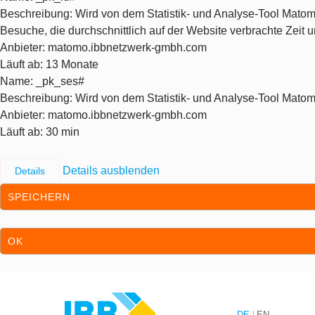
Beschreibung
: Wird von dem Statistik- und Analyse-Tool Matom
Besuche, die durchschnittlich auf der Website verbrachte Zeit
Anbieter
: matomo.ibbnetzwerk-gmbh.com
Läuft ab
: 13 Monate
Name
: _pk_ses#
Beschreibung
: Wird von dem Statistik- und Analyse-Tool Matom
Anbieter
: matomo.ibbnetzwerk-gmbh.com
Läuft ab
: 30 min
Details ausblenden
Details
SPEICHERN
OK
Zum Inhalt springen
Zur Hauptnavigation springen
DE
EN