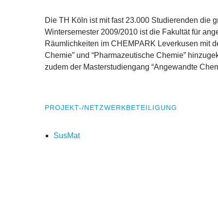
Die
TH
Köln ist mit fast
23
.
000
Studierenden die g
Wintersemester
2009
/
2010
ist die Fakultät für a
Räumlichkeiten im
CHEMPARK
Leverkusen mit d
Chemie” und
“
Pharmazeutische Chemie” hinzug
zudem der Masterstudiengang
“
Angewandte Chemi
PROJEKT-/NETZWERKBETEILIGUNG
SusMat