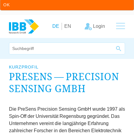
OK
Zum Inhalt springen
Zur Hauptnavigation springen
Login
DE
EN
Wir bündeln Kompetenzen
KURZPROFIL
PRESENS — PRECISION
Unternehmen
SENSING GMBH
Cluster
Leistungsangebot
Die PreSens Precision Sensing GmbH wurde
1997
als
Spin-Off der Universität Regensburg gegründet. Das
Arbeitskreise
Unternehmen vereint die langjährige Erfahrung
zahlreicher Forscher in den Bereichen Elektrotechnik