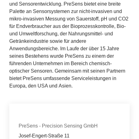
Erfolge
und Sensorentwicklung. PreSens bietet eine breite
Palette an Sensorsystemen zur nicht-invasiven und
Fördermöglichkeiten
mikro-invasiven Messung von Sauerstoff, pH und
CO
2
für Endverbraucher aus der Bioprozesskontrolle, Bio-
Presse
und Umweltforschung, der Nahrungsmittel- und
Getränkeindustrie sowie für andere
Anwendungsbereiche. Im Laufe der über
15
Jahre
Aktuelles
seines Bestehens wurde PreSens zu einem der
führenden Unternehmen im Bereich chemisch-
optischer Sensoren. Gemeinsam mit seinen Partnern
bietet PreSens umfassende Serviceleistungen in
Europa, den
USA
und Asien.
Kontakt
Organisation
PreSens - Precision Sensing GmbH
Josef-Engert-Straße 11