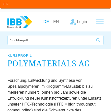
OK
Zum Inhalt springen
Zur Hauptnavigation springen
Login
DE
EN
Wir bündeln Kompetenzen
KURZPROFIL
POLYMATERIALS
AG
Unternehmen
Cluster
Forschung, Entwicklung und Synthese von
Spezialpolymeren im Kilogramm-Maßstab bis zu
Leistungsangebot
mehreren hundert Tonnen pro Jahr sowie die
Entwicklung neuer Kunststoffrezepturen unter Einsatz
Arbeitskreise
unserer HTC-Technologie (
HTC
= high throughput
compounding) sind die Schwerpunkte des