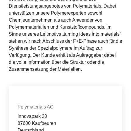
Erfolge
Dienstleistungsangebotes von Polymaterials. Dabei
unterstützen unsere Polymerexperten sowohl
Fördermöglichkeiten
Chemieunternehmen als auch Anwender von
Polymermaterialien und Kunststoffcompounds. Im
Presse
Sinne unseres Leitmotivs
„
turning ideas into materials“
stehen wir nach Abschluss der F+E‑Phase auch für die
Aktuelles
Synthese der Spezialpolymere im Auftrag zur
Verfügung. Der Kunde erhält als Auftraggeber dabei
die volle Information über die Struktur oder die
Zusammensetzung der Materialien.
Kontakt
Organisation
Polymaterials AG
Innovapark 20
87600 Kaufbeuren
Deutschland