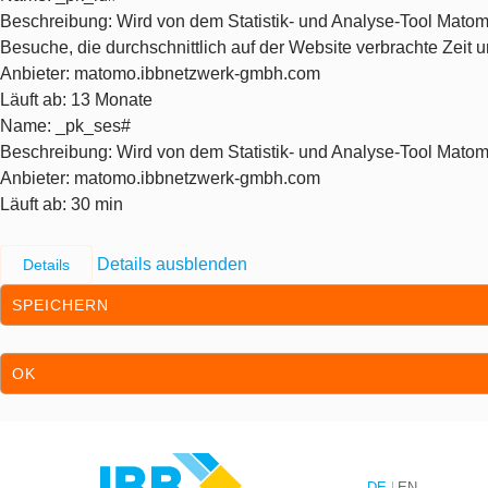
Beschreibung
: Wird von dem Statistik- und Analyse-Tool Matom
Besuche, die durchschnittlich auf der Website verbrachte Zeit
Anbieter
: matomo.ibbnetzwerk-gmbh.com
Läuft ab
: 13 Monate
Name
: _pk_ses#
Beschreibung
: Wird von dem Statistik- und Analyse-Tool Matom
Anbieter
: matomo.ibbnetzwerk-gmbh.com
Läuft ab
: 30 min
Details ausblenden
Details
SPEICHERN
OK
Zum Inhalt springen
Zur Hauptnavigation springen
DE
EN