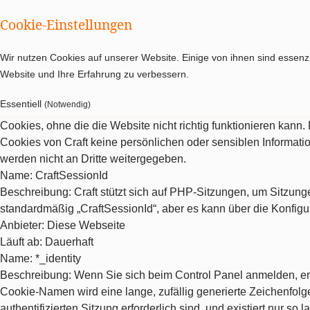
Cookie-Einstellungen
Wir nutzen Cookies auf unserer Website. Einige von ihnen sind essenzi
Website und Ihre Erfahrung zu verbessern.
Essentiell
(Notwendig)
Cookies, ohne die die Website nicht richtig funktionieren kann
Cookies von Craft keine persönlichen oder sensiblen Informat
werden nicht an Dritte weitergegeben.
Name
: CraftSessionId
Beschreibung
: Craft stützt sich auf PHP-Sitzungen, um Sitzu
standardmäßig „CraftSessionId“, aber es kann über die Konfigu
Anbieter
: Diese Webseite
Läuft ab
: Dauerhaft
Name
: *_identity
Beschreibung
: Wenn Sie sich beim Control Panel anmelden, erh
Cookie-Namen wird eine lange, zufällig generierte Zeichenfolge 
authentifizierten Sitzung erforderlich sind, und existiert nur so la