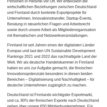
Personen in Helsinki vor Ort. Wir entwickeln die
Erfolge
wirtschaftlichen Beziehungen zwischen Deutschland
und Finnland durch konkrete Exportprojekte für
Fördermöglichkeiten
Unternehmen, Innovationstransfer, Startup-Events,
Beratung in steuerlichen Fragen und Arbeitsrecht
Presse
sowie durch unsere Arbeit als Mitgliederorganisation
mit thematischen und Netzwerkveranstaltungen.
Aktuelles
Finnland ist seit Jahren eines der digitalsten Länder
Europas und laut den
UN
Sustainable Development
Rankings
2021
und
2022
das nachhaltigste Land der
Welt. Wir als deutsche Handelskammer in Finnland
haben es uns zur Aufgabe gemacht, die finnischen
Innovationspotenziale besonders in diesen beiden
Bereichen – Digitalisierung und Nachhaltigkeit – für
deutsche Unternehmen zugänglich zu machen.
Deutschland ist Finnlands wichtigster Exportmarkt,
und ca.
80
% der finnischen Exporte nach Deutschland
gehen über unsere
650
Mitgliedsunternehmen. Für