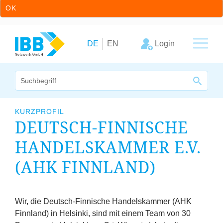
OK
Zum Inhalt springen
Zur Hauptnavigation springen
Login
DE
EN
Wir bündeln Kompetenzen
KURZPROFIL
DEUTSCH-FINNISCHE
Unternehmen
HANDELSKAMMER E.V.
Cluster
(
AHK
FINNLAND)
Leistungsangebot
Arbeitskreise
Wir, die Deutsch-Finnische Handelskammer (
AHK
Finnland) in Helsinki, sind mit einem Team von
30