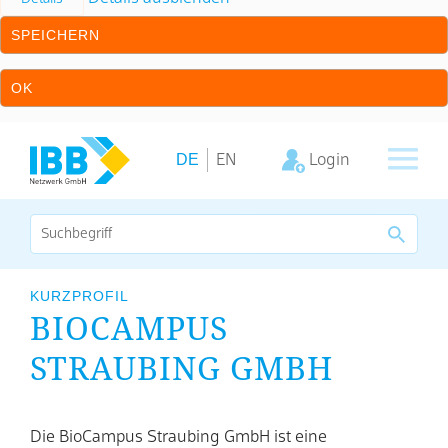
SPEICHERN
OK
Zum Inhalt springen
Zur Hauptnavigation springen
DE
Login
EN
Wir bündeln Kompetenzen
KURZPROFIL
BIOCAMPUS
Unternehmen
STRAUBING GMBH
Cluster
Leistungsangebot
Die BioCampus Straubing GmbH ist eine