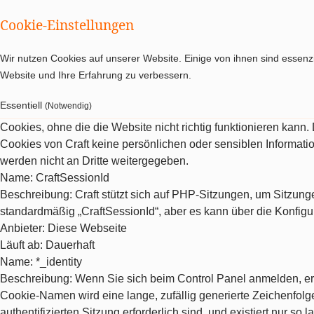
Cookie-Einstellungen
Wir nutzen Cookies auf unserer Website. Einige von ihnen sind essenzi
Website und Ihre Erfahrung zu verbessern.
Essentiell
(Notwendig)
Cookies, ohne die die Website nicht richtig funktionieren kann
Cookies von Craft keine persönlichen oder sensiblen Informat
werden nicht an Dritte weitergegeben.
Name
: CraftSessionId
Beschreibung
: Craft stützt sich auf PHP-Sitzungen, um Sitzu
standardmäßig „CraftSessionId“, aber es kann über die Konfigu
Anbieter
: Diese Webseite
Läuft ab
: Dauerhaft
Name
: *_identity
Beschreibung
: Wenn Sie sich beim Control Panel anmelden, erh
Cookie-Namen wird eine lange, zufällig generierte Zeichenfolge 
authentifizierten Sitzung erforderlich sind, und existiert nur so la