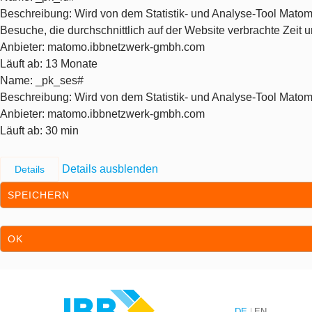
Beschreibung
: Wird von dem Statistik- und Analyse-Tool Matom
Besuche, die durchschnittlich auf der Website verbrachte Zeit
Anbieter
: matomo.ibbnetzwerk-gmbh.com
Läuft ab
: 13 Monate
Name
: _pk_ses#
Beschreibung
: Wird von dem Statistik- und Analyse-Tool Matom
Anbieter
: matomo.ibbnetzwerk-gmbh.com
Läuft ab
: 30 min
Details ausblenden
Details
SPEICHERN
OK
Zum Inhalt springen
Zur Hauptnavigation springen
DE
EN