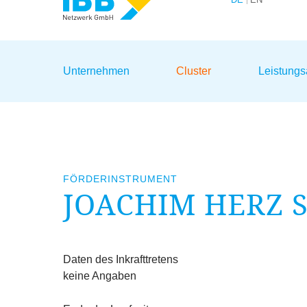
Wir bündeln Kompetenzen
Unternehmen
Cluster
Leistung
FÖRDERINSTRUMENT
JOACHIM HERZ 
Fristen
Daten des Inkrafttretens
keine Angaben