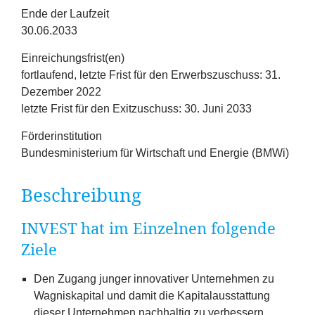
Erfolge
Ende der Laufzeit
30.06.2033
Fördermöglichkeiten
Einreichungsfrist(en)
fortlaufend, letzte Frist für den Erwerbszuschuss: 31.
Presse
Dezember 2022
letzte Frist für den Exitzuschuss: 30. Juni 2033
Aktuelles
Förderinstitution
Bundesministerium für Wirtschaft und Energie (BMWi)
Beschreibung
INVEST
hat im Einzelnen folgende
Ziele
Den Zugang junger innovativer Unternehmen zu
Wagniskapital und damit die Kapitalausstattung
dieser Unternehmen nachhaltig zu verbessern.