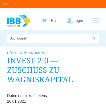
OK
Zum Inhalt springen
Zur Hauptnavigation springen
Login
DE
EN
Wir bündeln Kompetenzen
FÖRDERINSTRUMENT
INVEST
2
.
0
—
Unternehmen
ZUSCHUSS ZU
Cluster
WAGNISKAPITAL
Leistungsangebot
Fristen
Arbeitskreise
Daten des Inkrafttretens
26.01.2021