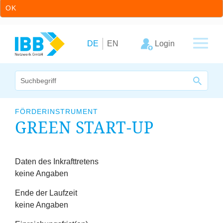
OK
Zum Inhalt springen
Zur Hauptnavigation springen
Login
DE
EN
Wir bündeln Kompetenzen
FÖRDERINSTRUMENT
GREEN START-UP
Unternehmen
Cluster
Fristen
Daten des Inkrafttretens
keine Angaben
Leistungsangebot
Ende der Laufzeit
Arbeitskreise
keine Angaben