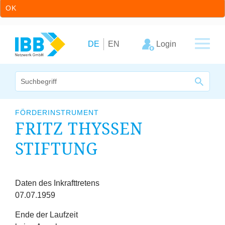
OK
Zum Inhalt springen
Zur Hauptnavigation springen
Login
DE
EN
Wir bündeln Kompetenzen
FÖRDERINSTRUMENT
FRITZ THYSSEN
Unternehmen
STIFTUNG
Cluster
Leistungsangebot
Fristen
Daten des Inkrafttretens
07.07.1959
Arbeitskreise
Ende der Laufzeit