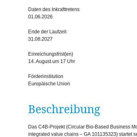
Fristen
Daten des Inkrafttretens
01.06.2026
Ende der Laufzeit
31.08.2027
Einreichungsfrist(en)
14. August um 17 Uhr
Förderinstitution
Europäische Union
Beschreibung
Das C
4
B-Projekt (Circular Bio-Based Business Mo
integrated value chains –
GA
101135323
) startet