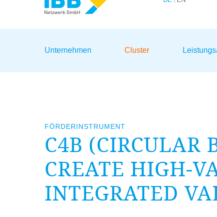
Wir bündeln Kompetenzen
Unternehmen
Cluster
Leistung
FÖRDERINSTRUMENT
C
4
B
(CIRCULAR 
CREATE HIGH-VA
INTEGRATED VA