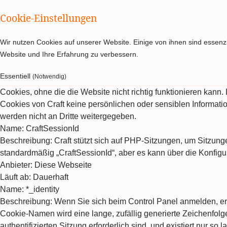
Cookie-Einstellungen
Wir nutzen Cookies auf unserer Website. Einige von ihnen sind essenzi
Website und Ihre Erfahrung zu verbessern.
Essentiell
(Notwendig)
Cookies, ohne die die Website nicht richtig funktionieren kann
Cookies von Craft keine persönlichen oder sensiblen Informat
werden nicht an Dritte weitergegeben.
Name
: CraftSessionId
Beschreibung
: Craft stützt sich auf PHP-Sitzungen, um Sitzu
standardmäßig „CraftSessionId“, aber es kann über die Konfigu
Anbieter
: Diese Webseite
Läuft ab
: Dauerhaft
Name
: *_identity
Beschreibung
: Wenn Sie sich beim Control Panel anmelden, erh
Cookie-Namen wird eine lange, zufällig generierte Zeichenfolge 
authentifizierten Sitzung erforderlich sind, und existiert nur so la