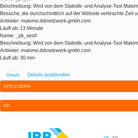
Beschreibung
: Wird von dem Statistik- und Analyse-Tool Matom
Besuche, die durchschnittlich auf der Website verbrachte Zeit
Anbieter
: matomo.ibbnetzwerk-gmbh.com
Läuft ab
: 13 Monate
Name
: _pk_ses#
Beschreibung
: Wird von dem Statistik- und Analyse-Tool Matom
Anbieter
: matomo.ibbnetzwerk-gmbh.com
Läuft ab
: 30 min
Details ausblenden
Details
SPEICHERN
OK
Zum Inhalt springen
Zur Hauptnavigation springen
DE
EN