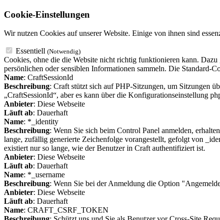
Cookie-Einstellungen
Wir nutzen Cookies auf unserer Website. Einige von ihnen sind essenz
Essentiell
(Notwendig)
Cookies, ohne die die Website nicht richtig funktionieren kann. Dazu
persönlichen oder sensiblen Informationen sammeln. Die Standard-Coo
Name
: CraftSessionId
Beschreibung
: Craft stützt sich auf PHP-Sitzungen, um Sitzungen 
„CraftSessionId“, aber es kann über die Konfigurationseinstellung ph
Anbieter
: Diese Webseite
Läuft ab
: Dauerhaft
Name
: *_identity
Beschreibung
: Wenn Sie sich beim Control Panel anmelden, erhalten
lange, zufällig generierte Zeichenfolge vorangestellt, gefolgt von _ide
existiert nur so lange, wie der Benutzer in Craft authentifiziert ist.
Anbieter
: Diese Webseite
Läuft ab
: Dauerhaft
Name
: *_username
Beschreibung
: Wenn Sie bei der Anmeldung die Option "Angemeldet 
Anbieter
: Diese Webseite
Läuft ab
: Dauerhaft
Name
: CRAFT_CSRF_TOKEN
Beschreibung
: Schützt uns und Sie als Benutzer vor Cross-Site Req