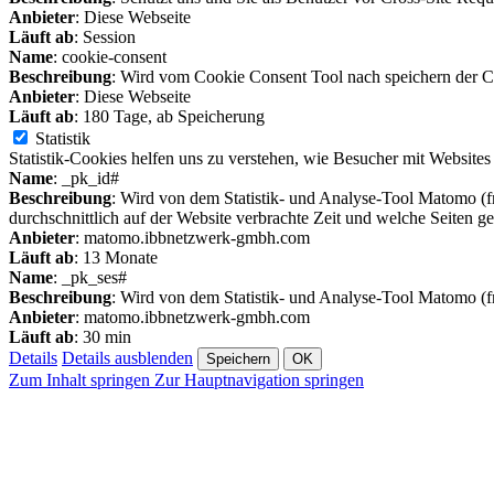
Anbieter
: Diese Webseite
Läuft ab
: Session
Name
: cookie-consent
Beschreibung
: Wird vom Cookie Consent Tool nach speichern der Co
Anbieter
: Diese Webseite
Läuft ab
: 180 Tage, ab Speicherung
Statistik
Statistik-Cookies helfen uns zu verstehen, wie Besucher mit Website
Name
: _pk_id#
Beschreibung
: Wird von dem Statistik- und Analyse-Tool Matomo (fr
durchschnittlich auf der Website verbrachte Zeit und welche Seiten g
Anbieter
: matomo.ibbnetzwerk-gmbh.com
Läuft ab
: 13 Monate
Name
: _pk_ses#
Beschreibung
: Wird von dem Statistik- und Analyse-Tool Matomo (f
Anbieter
: matomo.ibbnetzwerk-gmbh.com
Läuft ab
: 30 min
Details
Details ausblenden
Speichern
OK
Zum Inhalt springen
Zur Hauptnavigation springen