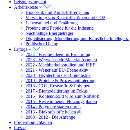
Leistungsangebot
Arbeitskreise
Bioplastik und Kunststoffrecycling
Verwertung von Reststoffströmen und CO2
Lebensmittel und Ernährung
Proteine und Peptide für die Industrie
Nachhaltige Energieträger
Digitalisierung, Modellierung und Künstliche Intelligenz
Politischer Dialog
Erfolge
2024 - Frische Ideen für Ernährung
2023 - Wegweisende Materiallösungen
2022 - Machbarkeitsstudien und ISEF
2021 - Weiter auf EU-Ebene aktiv
2020 - Hightech in der Bioindustrie
2019 - Proteine & Prozessoptimierung
2018 - CO2, Reststoffe & Polymere
2017 - Biomodellierung im Fokus
2016 - Kohlendioxid wird zum Rohstoff
2015 - Reste in neuen Nutzungspfaden
2014 - Polymere starten durch
2013 - Biokraftstoffe heben ab
2008 - 2012 - Die Anfänge
Fördermöglichkeiten
Presse