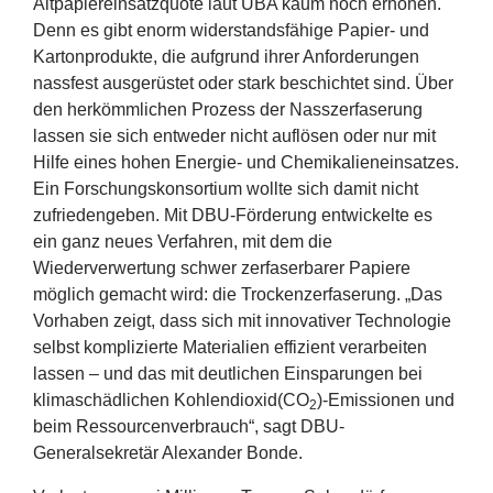
Altpapiereinsatzquote laut
UBA
kaum noch erhöhen.
Denn es gibt enorm widerstandsfähige Papier- und
Kartonprodukte, die aufgrund ihrer Anforderungen
nassfest ausgerüstet oder stark beschichtet sind. Über
den herkömmlichen Prozess der Nasszerfaserung
lassen sie sich entweder nicht auflösen oder nur mit
Hilfe eines hohen Energie- und Chemikalieneinsatzes.
Ein Forschungskonsortium wollte sich damit nicht
zufriedengeben. Mit DBU-Förderung entwickelte es
ein ganz neues Verfahren, mit dem die
Wiederverwertung schwer zerfaserbarer Papiere
möglich gemacht wird: die Trockenzerfaserung.
„
Das
Vorhaben zeigt, dass sich mit innovativer Technologie
selbst komplizierte Materialien effizient verarbeiten
lassen – und das mit deutlichen Einsparungen bei
klimaschädlichen Kohlendioxid(
CO
)-Emissionen und
2
beim Ressourcenverbrauch“, sagt DBU-
Generalsekretär Alexander Bonde.