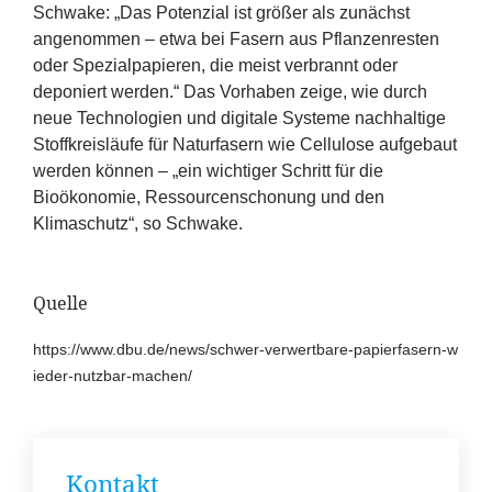
Schwake:
„
Das Potenzial ist größer als zunächst
angenommen – etwa bei Fasern aus Pflanzenresten
oder Spezialpapieren, die meist verbrannt oder
deponiert werden.“ Das Vorhaben zeige, wie durch
neue Technologien und digitale Systeme nachhaltige
Stoffkreisläufe für Naturfasern wie Cellulose aufgebaut
werden können –
„
ein wichtiger Schritt für die
Bioökonomie, Ressourcenschonung und den
Klimaschutz“, so Schwake.
Quelle
https://​www​.dbu​.de/​n​e​w​s​/​s​c​h​w​e​r​-​v​e​r​w​e​r​t​b​a​r​e​-​p​a​p​i​e​r​f​a​s​e​r​n​-​w​
i​e​d​e​r​-​n​u​t​z​b​a​r​-​m​a​chen/
Kontakt