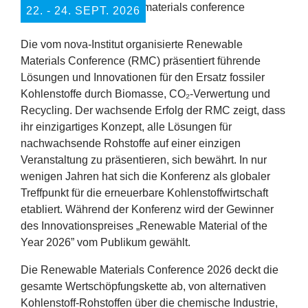
Erfolge
22. ‐ 24. SEPT. 2026
Fördermöglichkeiten
Die vom nova-Institut organisierte Renewable
Materials Conference (
RMC
) präsentiert führende
Presse
Lösungen und Innovationen für den Ersatz fossiler
Kohlenstoffe durch Biomasse, CO₂-Verwertung und
Aktuelles
Recycling. Der wachsende Erfolg der
RMC
zeigt, dass
ihr einzigartiges Konzept, alle Lösungen für
nachwachsende Rohstoffe auf einer einzigen
Veranstaltung zu präsentieren, sich bewährt. In nur
wenigen Jahren hat sich die Konferenz als globaler
Treffpunkt für die erneuerbare Kohlenstoffwirtschaft
etabliert. Während der Konferenz wird der Gewinner
des Innovationspreises
„
Renewable Material of the
Year
2026
” vom Publikum gewählt.
Die Renewable Materials Conference
2026
deckt die
gesamte Wertschöpfungskette ab, von alternativen
Kohlenstoff-Rohstoffen über die chemische Industrie,