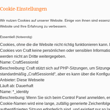
Cookie-Einstellungen
Wir nutzen Cookies auf unserer Website. Einige von ihnen sind essenzi
Website und Ihre Erfahrung zu verbessern.
Essentiell
(Notwendig)
Cookies, ohne die die Website nicht richtig funktionieren kann
Cookies von Craft keine persönlichen oder sensiblen Informat
werden nicht an Dritte weitergegeben.
Name
: CraftSessionId
Beschreibung
: Craft stützt sich auf PHP-Sitzungen, um Sitzu
standardmäßig „CraftSessionId“, aber es kann über die Konfigu
Anbieter
: Diese Webseite
Läuft ab
: Dauerhaft
Name
: *_identity
Beschreibung
: Wenn Sie sich beim Control Panel anmelden, erh
Cookie-Namen wird eine lange, zufällig generierte Zeichenfolge 
authentifizierten Sitzung erforderlich sind, und existiert nur so la