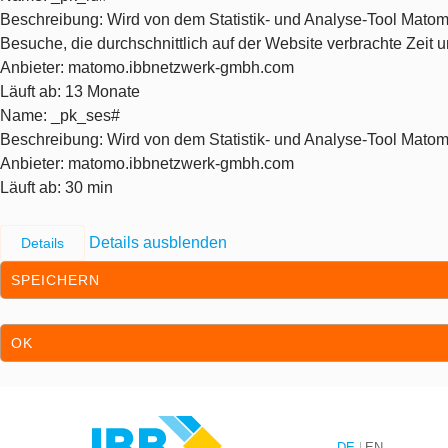
Beschreibung
: Wird von dem Statistik- und Analyse-Tool Matom
Besuche, die durchschnittlich auf der Website verbrachte Zeit
Anbieter
: matomo.ibbnetzwerk-gmbh.com
Läuft ab
: 13 Monate
Name
: _pk_ses#
Beschreibung
: Wird von dem Statistik- und Analyse-Tool Matom
Anbieter
: matomo.ibbnetzwerk-gmbh.com
Läuft ab
: 30 min
Details ausblenden
Details
SPEICHERN
OK
Zum Inhalt springen
Zur Hauptnavigation springen
DE
EN