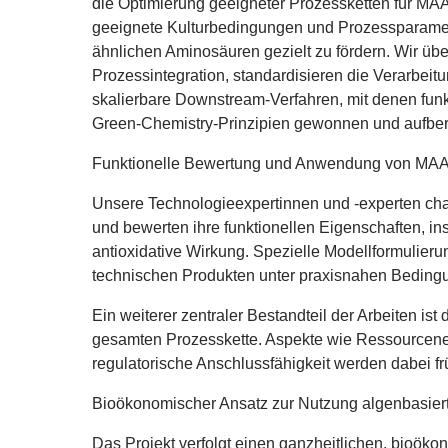
die Optimierung geeigneter Prozessketten für
MA
geeignete Kulturbedingungen und Prozessparamet
ähnlichen Aminosäuren gezielt zu fördern. Wir üb
Prozessintegration, standardisieren die Verarbeit
skalierbare Downstream-Verfahren, mit denen funk
Green‑Chemistry‑Prinzipien gewonnen und aufber
Funktionelle Bewertung und Anwendung von MAAs
Unsere Technologieexpertinnen und ‑experten cha
und bewerten ihre funktionellen Eigenschaften, 
antioxidative Wirkung. Spezielle Modellformulier
technischen Produkten unter praxisnahen Beding
Ein weiterer zentraler Bestandteil der Arbeiten i
gesamten Prozesskette. Aspekte wie Ressourceneff
regulatorische Anschlussfähigkeit werden dabei frü
Bioökonomischer Ansatz zur Nutzung algenbasiert
Das Projekt verfolgt einen ganzheitlichen, bioöko