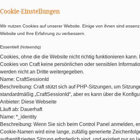
Cookie-Einstellungen
Wir nutzen Cookies auf unserer Website. Einige von ihnen sind essenzi
Website und Ihre Erfahrung zu verbessern.
Essentiell
(Notwendig)
Cookies, ohne die die Website nicht richtig funktionieren kann
Cookies von Craft keine persönlichen oder sensiblen Informat
werden nicht an Dritte weitergegeben.
Name
: CraftSessionId
Beschreibung
: Craft stützt sich auf PHP-Sitzungen, um Sitzu
standardmäßig „CraftSessionId“, aber es kann über die Konfigu
Anbieter
: Diese Webseite
Läuft ab
: Dauerhaft
Name
: *_identity
Beschreibung
: Wenn Sie sich beim Control Panel anmelden, erh
Cookie-Namen wird eine lange, zufällig generierte Zeichenfolge 
authentifizierten Sitzung erforderlich sind, und existiert nur so la