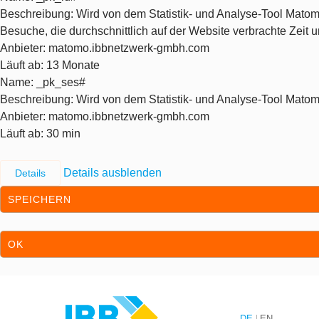
Beschreibung
: Wird von dem Statistik- und Analyse-Tool Matom
Besuche, die durchschnittlich auf der Website verbrachte Zeit
Anbieter
: matomo.ibbnetzwerk-gmbh.com
Läuft ab
: 13 Monate
Name
: _pk_ses#
Beschreibung
: Wird von dem Statistik- und Analyse-Tool Matom
Anbieter
: matomo.ibbnetzwerk-gmbh.com
Läuft ab
: 30 min
Details ausblenden
Details
SPEICHERN
OK
Zum Inhalt springen
Zur Hauptnavigation springen
DE
EN