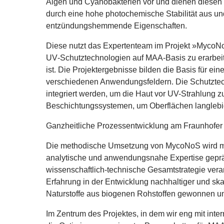
Algen und Cyanobakterien vor und dienen diesen a
durch eine hohe photochemische Stabilität aus un
entzündungshemmende Eigenschaften.
Diese nutzt das Expertenteam im Projekt »MycoNo
UV
‑Schutztechnologien auf MAA-Basis zu erarbeite
ist. Die Projektergebnisse bilden die Basis für ein
verschiedenen Anwendungsfeldern. Die Schutztec
integriert werden, um die Haut vor UV-Strahlung z
Beschichtungssystemen, um Oberflächen langlebig
Ganzheitliche Prozessentwicklung am Fraunhofe
Die methodische Umsetzung von MycoNoS wird m
analytische und anwendungsnahe Expertise geprägt.
wissenschaftlich‑technische Gesamtstrategie veran
Erfahrung in der Entwicklung nachhaltiger und ska
Naturstoffe aus biogenen Rohstoffen gewonnen 
Im Zentrum des Projektes, in dem wir eng mit inte