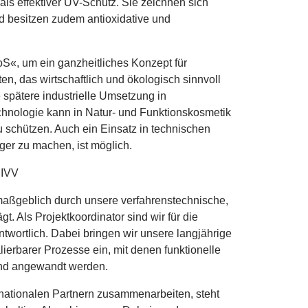
ls effektiver UV-Schutz. Sie zeichnen sich
d besitzen zudem antioxidative und
S«, um ein ganzheitliches Konzept für
n, das wirtschaftlich und ökologisch sinnvoll
e spätere industrielle Umsetzung in
hnologie kann in Natur‑ und Funktionskosmetik
u schützen. Auch ein Einsatz in technischen
er zu machen, ist möglich.
r
IVV
aßgeblich durch unsere
verfahrenstechnische,
 Als Projektkoordinator sind wir für die
twortlich. Dabei bringen wir unsere langjährige
lierbarer Prozesse ein, mit denen funktionelle
und angewandt werden.
rnationalen Partnern zusammenarbeiten, steht