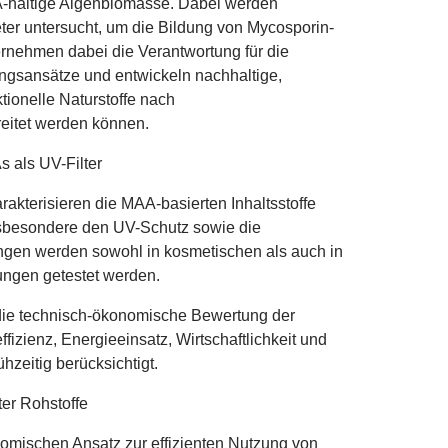
A
‑haltige Algenbiomasse. Dabei werden
er untersucht, um die Bildung von Mycosporin-
ernehmen dabei die Verantwortung für die
ungsansätze und entwickeln nachhaltige,
tionelle Naturstoffe nach
eitet werden können.
 als UV-Filter
rakterisieren die
MAA
‑basierten Inhaltsstoffe
insbesondere den UV-Schutz sowie die
ungen werden sowohl in kosmetischen als auch in
ungen getestet werden.
st die technisch‑ökonomische Bewertung der
izienz, Energieeinsatz, Wirtschaftlichkeit und
hzeitig berücksichtigt.
er Rohstoffe
nomischen Ansatz zur effizienten Nutzung von