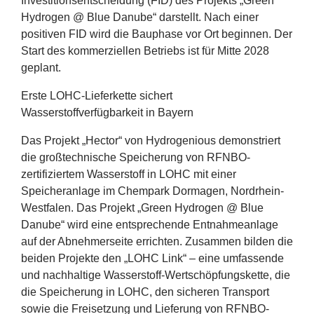
Investitionsentscheidung (
FID
) des Projekts
„
Green
Hydrogen @ Blue Danube“ darstellt. Nach einer
positiven
FID
wird die Bauphase vor Ort beginnen. Der
Start des kommerziellen Betriebs ist für Mitte
2028
geplant.
Erste LOHC-Lieferkette sichert
Wasserstoffverfügbarkeit in Bayern
Das Projekt
„
Hector“ von Hydrogenious demonstriert
die großtechnische Speicherung von RFNBO-
zertifiziertem Wasserstoff in
LOHC
mit einer
Speicheranlage im Chempark Dormagen, Nordrhein-
Westfalen. Das Projekt
„
Green Hydrogen @ Blue
Danube“ wird eine entsprechende Entnahmeanlage
auf der Abnehmerseite errichten. Zusammen bilden die
beiden Projekte den
„
LOHC
Link“ – eine umfassende
und nachhaltige Wasserstoff-Wertschöpfungskette, die
die Speicherung in
LOHC
, den sicheren Transport
sowie die Freisetzung und Lieferung von RFNBO-