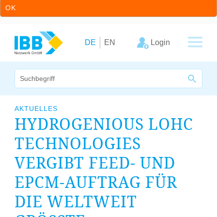
OK
Zum Inhalt springen
Zur Hauptnavigation springen
Login
DE
EN
Wir bündeln Kompetenzen
AKTUELLES
HYDROGENIOUS
LOHC
Unternehmen
TECHNOLOGIES
Cluster
VERGIBT
FEED-
UND
Leistungsangebot
EPCM-AUFTRAG FÜR
Arbeitskreise
DIE WELTWEIT