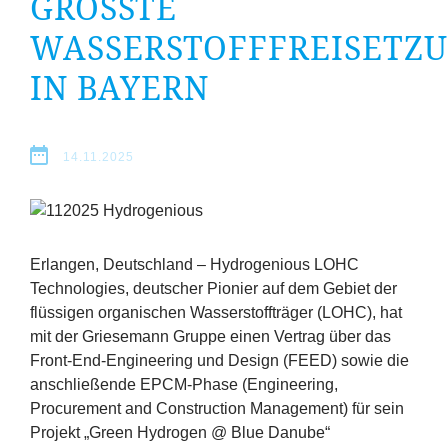
GRÖSSTE W
Erfolge
ASSERSTOFFFREISETZUN
Fördermöglichkeiten
N BAYERN
Presse
Aktuelles
14.11.2025
Erlangen, Deutschland – Hydrogenious
LOHC
Technologies, deutscher Pionier auf dem Gebiet der
flüssigen organischen Wasserstoffträger (
LOHC
), hat
mit der Griesemann Gruppe einen Vertrag über das
Front-End-Engineering und Design (
FEED
) sowie die
anschließende EPCM-Phase (Engineering,
Procurement and Construction Management) für sein
Projekt
„
Green Hydrogen @ Blue Danube“