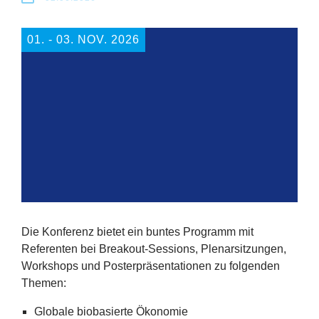
Erfolge
01. ‐ 03. NOV. 2026
Fördermöglichkeiten
Presse
Aktuelles
Die Konferenz bietet ein buntes Programm mit
Referenten bei Breakout-Sessions, Plenarsitzungen,
Workshops und Posterpräsentationen zu folgenden
Themen:
Globale biobasierte Ökonomie