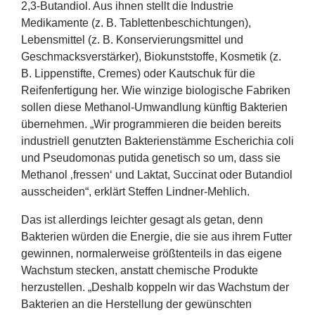
2
,
3
‑Butandiol. Aus ihnen stellt die Industrie
Medikamente (z. B. Tablettenbeschichtungen),
Lebensmittel (z. B. Konservierungsmittel und
Geschmacksverstärker), Biokunststoffe, Kosmetik (z.
B. Lippenstifte, Cremes) oder Kautschuk für die
Reifenfertigung her. Wie winzige biologische Fabriken
sollen diese Methanol-Umwandlung künftig Bakterien
übernehmen.
„
Wir programmieren die beiden bereits
industriell genutzten Bakterienstämme Escherichia coli
und Pseudomonas putida genetisch so um, dass sie
Methanol
‚
fressen‘ und Laktat, Succinat oder Butandiol
ausscheiden“, erklärt Steffen Lindner-Mehlich.
Das ist allerdings leichter gesagt als getan, denn
Bakterien würden die Energie, die sie aus ihrem Futter
gewinnen, normalerweise größtenteils in das eigene
Wachstum stecken, anstatt chemische Produkte
herzustellen.
„
Deshalb koppeln wir das Wachstum der
Bakterien an die Herstellung der gewünschten