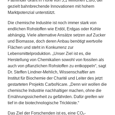
Pathfinder Grant in Höhe von
3
,
1
Millionen Euro, der
gezielt bahnbrechende Innovationen mit hohem
Marktpotenzial unterstützt.
Die chemische Industrie ist noch immer stark von
endlichen Rohstoffen wie Erdöl, Erdgas oder Kohle
abhängig. Viele alternative Ansätze setzen auf Zucker
und Biomasse, doch deren Anbau benötigt wertvolle
Flächen und steht in Konkurrenz zur
Lebensmittelproduktion.
„
Unser Ziel ist es, die
Herstellung von Chemikalien sowohl von fossilen als
auch von pflanzlichen Rohstoffen zu entkoppeln“, sagt
Dr. Steffen Lindner-Mehlich, Wissenschaftler am
Institut für Biochemie der Charité und Leiter des jetzt
gestarteten Projekts CarboNcare.
„
Denn wir wollen die
chemische Industrie nachhaltiger machen, ohne die
Ernährungssicherheit zu gefährden. Dafür greifen wir
tief in die biotechnologische Trickkiste.“
Das Ziel der Forschenden ist es, eine CO₂-