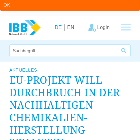
OK
Zum Inhalt springen
Zur Hauptnavigation springen
Login
DE
EN
Wir bündeln Kompetenzen
AKTUELLES
EU-PROJEKT WILL
Unternehmen
DURCHBRUCH IN DER
Cluster
NACHHALTIGEN
Leistungsangebot
CHEMIKALIEN-
Arbeitskreise
HERSTELLUNG