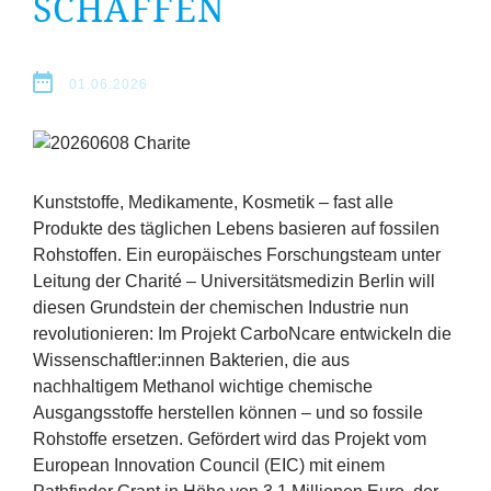
SCHAFFEN
Erfolge
Fördermöglichkeiten
01.06.2026
Presse
Aktuelles
Kunststoffe, Medikamente, Kosmetik – fast alle
Produkte des täglichen Lebens basieren auf fossilen
Rohstoffen. Ein europäisches Forschungsteam unter
Leitung der Charité – Universitätsmedizin Berlin will
diesen Grundstein der chemischen Industrie nun
revolutionieren: Im Projekt CarboNcare entwickeln die
Wissenschaftler:innen Bakterien, die aus
nachhaltigem Methanol wichtige chemische
Ausgangsstoffe herstellen können – und so fossile
Rohstoffe ersetzen. Gefördert wird das Projekt vom
European Innovation Council (
EIC
) mit einem