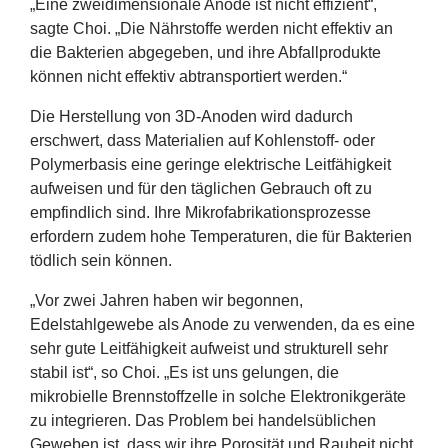
„
Eine zweidimensionale Anode ist nicht effizient“,
sagte Choi.
„
Die Nährstoffe werden nicht effektiv an
die Bakterien abgegeben, und ihre Abfallprodukte
können nicht effektiv abtransportiert werden.“
Die Herstellung von
3
D-Anoden wird dadurch
erschwert, dass Materialien auf Kohlenstoff- oder
Polymerbasis eine geringe elektrische Leitfähigkeit
aufweisen und für den täglichen Gebrauch oft zu
empfindlich sind. Ihre Mikrofabrikationsprozesse
erfordern zudem hohe Temperaturen, die für Bakterien
tödlich sein können.
„
Vor zwei Jahren haben wir begonnen,
Edelstahlgewebe als Anode zu verwenden, da es eine
sehr gute Leitfähigkeit aufweist und strukturell sehr
stabil ist“, so Choi.
„
Es ist uns gelungen, die
mikrobielle Brennstoffzelle in solche Elektronikgeräte
zu integrieren. Das Problem bei handelsüblichen
Geweben ist, dass wir ihre Porosität und Rauheit nicht