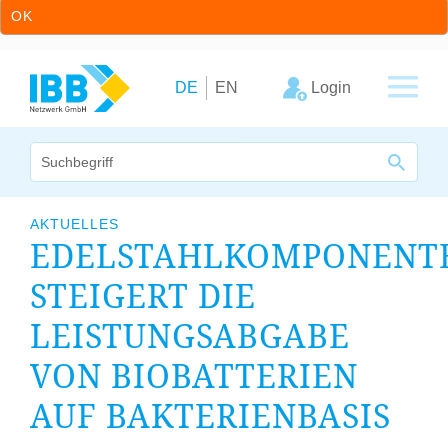
OK
Zum Inhalt springen
Zur Hauptnavigation springen
Login
DE
EN
Wir bündeln Kompetenzen
AKTUELLES
EDELSTAHLKOMPONENT
Unternehmen
STEIGERT DIE
Cluster
LEISTUNGSABGABE
Leistungsangebot
VON BIOBATTERIEN
Arbeitskreise
AUF BAKTERIENBASIS