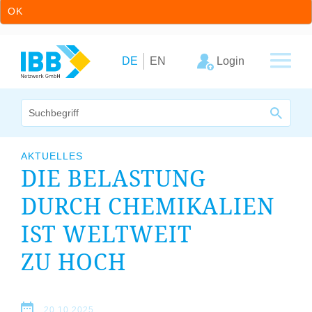
OK
Zum Inhalt springen
Zur Hauptnavigation springen
Login
DE
EN
Wir bündeln Kompetenzen
AKTUELLES
DIE BELASTUNG
Unternehmen
DURCH CHEMIKALIEN
Cluster
IST WELTWEIT
Leistungsangebot
ZU HOCH
Arbeitskreise
20.10.2025