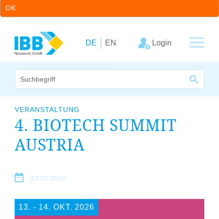
OK
Zum Inhalt springen
Zur Hauptnavigation springen
Login
DE
EN
Wir bündeln Kompetenzen
VERANSTALTUNG
4
. BIOTECH SUMMIT
Unternehmen
AUSTRIA
Cluster
Leistungsangebot
23.03.2026
Arbeitskreise
13. ‐ 14. OKT. 2026