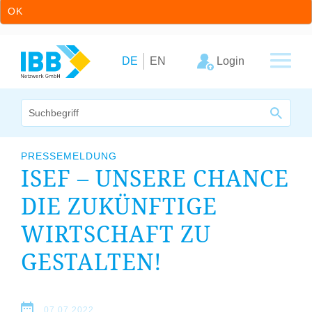
OK
Zum Inhalt springen
Zur Hauptnavigation springen
Login
DE
EN
Wir bündeln Kompetenzen
PRESSEMELDUNG
ISEF
– UNSERE CHANCE
Unternehmen
DIE ZUKÜNFTIGE
Cluster
WIRTSCHAFT ZU
Leistungsangebot
GESTALTEN!
Arbeitskreise
07.07.2022