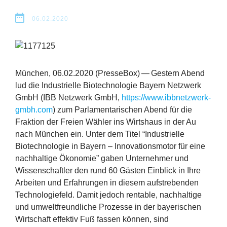
Erfolge
06.02.2020
Fördermöglichkeiten
Presse
München,
06
.
02
.
2020
(PresseBox) —
Gestern Abend
Aktuelles
lud die Industrielle Biotechnologie Bayern Netzwerk
GmbH (
IBB
Netzwerk GmbH,
https://​www​.ibbnetzwerk​-
gmbh​.com
) zum Parlamentarischen Abend für die
Fraktion der Freien Wähler ins Wirtshaus in der Au
nach München ein. Unter dem Titel
“
Industrielle
Biotechnologie in Bayern – Innovationsmotor für eine
nachhaltige Ökonomie” gaben Unternehmer und
Wissenschaftler den rund
60
Gästen Einblick in Ihre
Arbeiten und Erfahrungen in diesem aufstrebenden
Technologiefeld. Damit jedoch rentable, nachhaltige
und umweltfreundliche Prozesse in der bayerischen
Wirtschaft effektiv Fuß fassen können, sind