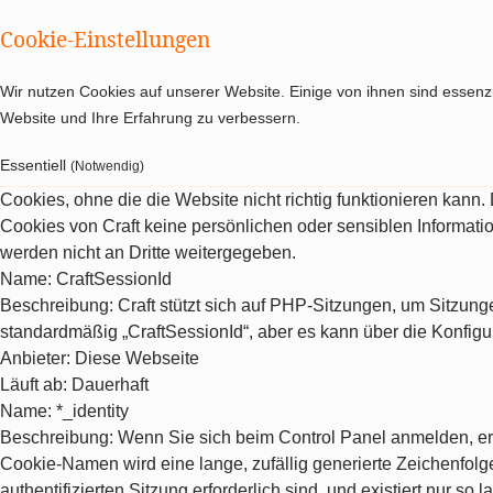
Cookie-Einstellungen
Wir nutzen Cookies auf unserer Website. Einige von ihnen sind essenzi
Website und Ihre Erfahrung zu verbessern.
Essentiell
(Notwendig)
Cookies, ohne die die Website nicht richtig funktionieren kann
Cookies von Craft keine persönlichen oder sensiblen Informat
werden nicht an Dritte weitergegeben.
Name
: CraftSessionId
Beschreibung
: Craft stützt sich auf PHP-Sitzungen, um Sitzu
standardmäßig „CraftSessionId“, aber es kann über die Konfigu
Anbieter
: Diese Webseite
Läuft ab
: Dauerhaft
Name
: *_identity
Beschreibung
: Wenn Sie sich beim Control Panel anmelden, erh
Cookie-Namen wird eine lange, zufällig generierte Zeichenfolge 
authentifizierten Sitzung erforderlich sind, und existiert nur so la