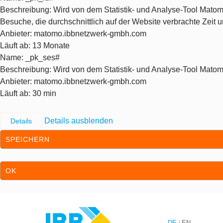
Beschreibung
: Wird von dem Statistik- und Analyse-Tool Matom
Besuche, die durchschnittlich auf der Website verbrachte Zeit
Anbieter
: matomo.ibbnetzwerk-gmbh.com
Läuft ab
: 13 Monate
Name
: _pk_ses#
Beschreibung
: Wird von dem Statistik- und Analyse-Tool Matom
Anbieter
: matomo.ibbnetzwerk-gmbh.com
Läuft ab
: 30 min
Details ausblenden
Details
SPEICHERN
OK
Zum Inhalt springen
Zur Hauptnavigation springen
DE
EN