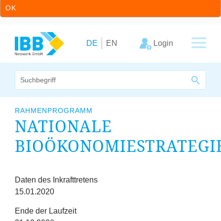
OK
Zum Inhalt springen
Zur Hauptnavigation springen
Login
DE
EN
Wir bündeln Kompetenzen
RAHMENPROGRAMM
NATIONALE
Unternehmen
BIOÖKONOMIESTRATEGI
Cluster
Leistungsangebot
Fristen
Daten des Inkrafttretens
15.01.2020
Arbeitskreise
Ende der Laufzeit