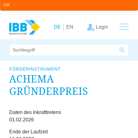
OK
Zum Inhalt springen
Zur Hauptnavigation springen
Login
DE
EN
Wir bündeln Kompetenzen
FÖRDERINSTRUMENT
ACHEMA
Unternehmen
GRÜNDERPREIS
Cluster
Leistungsangebot
Fristen
Daten des Inkrafttretens
01.02.2026
Arbeitskreise
Ende der Laufzeit