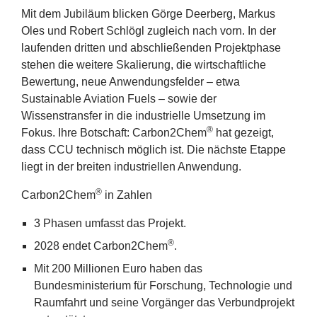
Mit dem Jubiläum blicken Görge Deerberg, Markus
Oles und Robert Schlögl zugleich nach vorn. In der
laufenden dritten und abschließenden Projektphase
stehen die weitere Skalierung, die wirtschaftliche
Bewertung, neue Anwendungsfelder – etwa
Sustainable Aviation Fuels – sowie der
Wissenstransfer in die industrielle Umsetzung im
®
Fokus. Ihre Botschaft: Carbon
2
Chem
hat gezeigt,
dass
CCU
technisch möglich ist. Die nächste Etappe
liegt in der breiten industriellen Anwendung.
®
Carbon
2
Chem
in Zahlen
3
Phasen umfasst das Projekt.
®
2028
endet Carbon
2
Chem
.
Mit
200
Millionen Euro haben das
Bundesministerium für Forschung, Technologie und
Raumfahrt und seine Vorgänger das Verbundprojekt