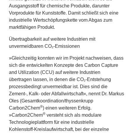
Ausgangsstoff für chemische Produkte, darunter
Vorprodukte für Kunststoffe. Damit schließt sich eine
industrielle Wertschöpfungskette vom Abgas zum
marktfähigen Produkt.
Übertragbarkeit auf weitere Industrien mit
unvermeidbaren CO₂‑Emissionen
»
Gleichzeitig konnten wir im Projekt nachweisen, dass
sich die entwickelten Konzepte des Carbon Capture
and Utilization (
CCU
) auf weitere Industrien
übertragen lassen, in denen die CO₂‑Entstehung
prozessbedingt unvermeidbar ist. Dies sind die
Zement‑, Kalk‑ oder Abfallwirtschaft«, nennt Dr. Markus
Oles (Gesamtkoordination/​thyssenkrupp
®
Carbon
2
Chem
) einen weiteren Erfolg.
®
»Carbon
2
Chem
versteht sich als modulare
Technologieplattform für eine industrielle
Kohlenstoff‑Kreislaufwirtschaft, bei der einzelne