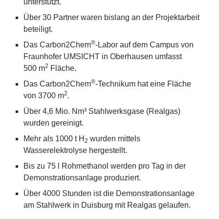
unterstützt.
Über
30
Partner waren bislang an der Projektarbeit
beteiligt.
®
Das Carbon
2
Chem
-Labor auf dem Campus von
Fraunhofer
UMSICHT
in Oberhausen umfasst
2
500
m
Fläche.
®
Das Carbon
2
Chem
-Technikum hat eine Fläche
2
von
3700
m
.
Über
4
,
6
Mio. Nm³ Stahlwerksgase (Realgas)
wurden gereinigt.
Mehr als
1000
t H
wurden mittels
2
Wasserelektrolyse hergestellt.
Bis zu
75
l Rohmethanol werden pro Tag in der
Demonstrationsanlage produziert.
Über
4000
Stunden ist die Demonstrationsanlage
am Stahlwerk in Duisburg mit Realgas gelaufen.