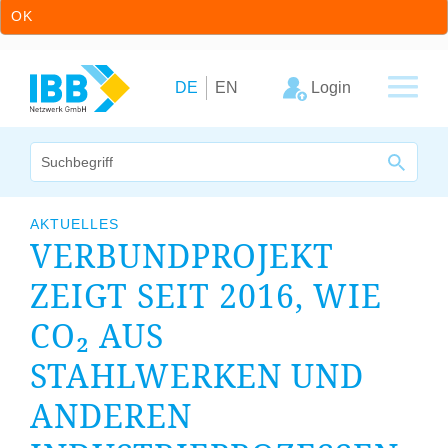
OK
Zum Inhalt springen
Zur Hauptnavigation springen
Login
DE
EN
Wir bündeln Kompetenzen
AKTUELLES
VERBUNDPROJEKT
Unternehmen
ZEIGT SEIT
2016
, WIE
Cluster
CO₂ AUS
Leistungsangebot
STAHLWERKEN UND
Arbeitskreise
ANDEREN