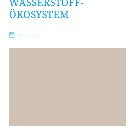
WASSERSTOFF-
Erfolge
ÖKOSYSTEM
Fördermöglichkeiten
Presse
06.10.2025
Aktuelles