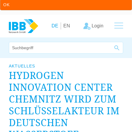
OK
Zum Inhalt springen
Zur Hauptnavigation springen
Login
DE
EN
Wir bündeln Kompetenzen
AKTUELLES
HYDROGEN
Unternehmen
INNOVATION CENTER
Cluster
CHEMNITZ WIRD ZUM
Leistungsangebot
SCHLÜSSELAKTEUR IM
Arbeitskreise
DEUTSCHEN