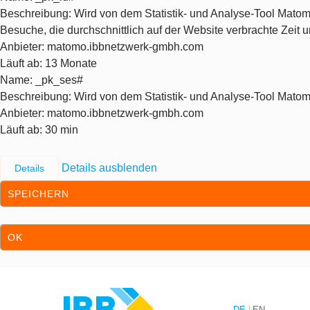
Beschreibung
: Wird von dem Statistik- und Analyse-Tool Matom
Besuche, die durchschnittlich auf der Website verbrachte Zeit
Anbieter
: matomo.ibbnetzwerk-gmbh.com
Läuft ab
: 13 Monate
Name
: _pk_ses#
Beschreibung
: Wird von dem Statistik- und Analyse-Tool Matom
Anbieter
: matomo.ibbnetzwerk-gmbh.com
Läuft ab
: 30 min
Details ausblenden
Details
SPEICHERN
OK
Zum Inhalt springen
Zur Hauptnavigation springen
DE
EN