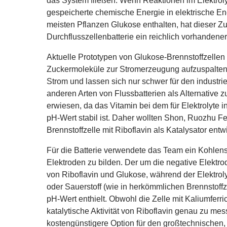
das System fließen. Wenn Reaktionen im Elektrolyt
gespeicherte chemische Energie in elektrische E
meisten Pflanzen Glukose enthalten, hat dieser Zu
Durchflusszellenbatterie ein reichlich vorhandener
Aktuelle Prototypen von Glukose-Brennstoffzellen
Zuckermoleküle zur Stromerzeugung aufzuspalten,
Strom und lassen sich nur schwer für den industriel
anderen Arten von Flussbatterien als Alternative z
erwiesen, da das Vitamin bei dem für Elektrolyte 
pH-Wert stabil ist. Daher wollten Shon, Ruozhu F
Brennstoffzelle mit Riboflavin als Katalysator entw
Für die Batterie verwendete das Team ein Kohlenst
Elektroden zu bilden. Der um die negative Elektrod
von Riboflavin und Glukose, während der Elektroly
oder Sauerstoff (wie in herkömmlichen Brennstoff
pH-Wert enthielt. Obwohl die Zelle mit Kaliumferr
katalytische Aktivität von Riboflavin genau zu mess
kostengünstigere Option für den großtechnischen, 