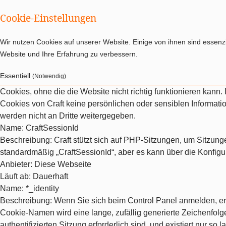
Cookie-Einstellungen
Wir nutzen Cookies auf unserer Website. Einige von ihnen sind essenzi
Website und Ihre Erfahrung zu verbessern.
Essentiell
(Notwendig)
Cookies, ohne die die Website nicht richtig funktionieren kann
Cookies von Craft keine persönlichen oder sensiblen Informat
werden nicht an Dritte weitergegeben.
Name
: CraftSessionId
Beschreibung
: Craft stützt sich auf PHP-Sitzungen, um Sitzu
standardmäßig „CraftSessionId“, aber es kann über die Konfigu
Anbieter
: Diese Webseite
Läuft ab
: Dauerhaft
Name
: *_identity
Beschreibung
: Wenn Sie sich beim Control Panel anmelden, erh
Cookie-Namen wird eine lange, zufällig generierte Zeichenfolge 
authentifizierten Sitzung erforderlich sind, und existiert nur so la