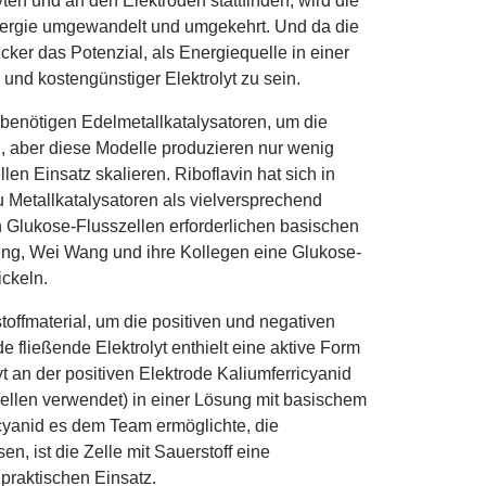
en und an den Elektroden stattfinden, wird die
nergie umgewandelt und umgekehrt. Und da die
cker das Potenzial, als Energiequelle in einer
 und kostengünstiger Elektrolyt zu sein.
 benötigen Edelmetallkatalysatoren, um die
 aber diese Modelle produzieren nur wenig
len Einsatz skalieren. Riboflavin hat sich in
u Metallkatalysatoren als vielversprechend
in Glukose-Flusszellen erforderlichen basischen
eng, Wei Wang und ihre Kollegen eine Glukose-
ickeln.
offmaterial, um die positiven und negativen
e fließende Elektrolyt enthielt eine aktive Form
t an der positiven Elektrode Kaliumferricyanid
zellen verwendet) in einer Lösung mit basischem
icyanid es dem Team ermöglichte, die
en, ist die Zelle mit Sauerstoff eine
praktischen Einsatz.