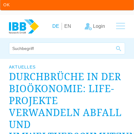
OK
Zum Inhalt springen
Zur Hauptnavigation springen
Login
DE
EN
Wir bündeln Kompetenzen
AKTUELLES
DURCHBRÜCHE IN DER
Unternehmen
BIOÖKONOMIE: LIFE-
Cluster
PROJEKTE
Leistungsangebot
VERWANDELN ABFALL
Arbeitskreise
UND