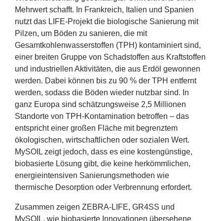
Mehrwert schafft. In Frankreich, Italien und Spanien
nutzt das LIFE-Projekt die biologische Sanierung mit
Pilzen, um Böden zu sanieren, die mit
Gesamtkohlenwasserstoffen (
TPH
) kontaminiert sind,
einer breiten Gruppe von Schadstoffen aus Kraftstoffen
und industriellen Aktivitäten, die aus Erdöl gewonnen
werden. Dabei können bis zu
90
% der
TPH
entfernt
werden, sodass die Böden wieder nutzbar sind. In
ganz Europa sind schätzungsweise
2
,
5
Millionen
Standorte von TPH-Kontamination betroffen – das
entspricht einer großen Fläche mit begrenztem
ökologischen, wirtschaftlichen oder sozialen Wert.
MySOIL zeigt jedoch, dass es eine kostengünstige,
biobasierte Lösung gibt, die keine herkömmlichen,
energieintensiven Sanierungsmethoden wie
thermische Desorption oder Verbrennung erfordert.
Zusammen zeigen
ZEBRA-LIFE
,
GR
4
SS
und
MySOIL, wie biobasierte Innovationen übersehene