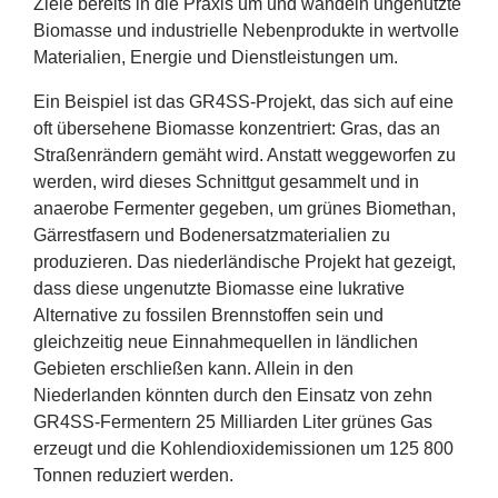
Ziele bereits in die Praxis um und wandeln ungenutzte
Biomasse und industrielle Nebenprodukte in wertvolle
Materialien, Energie und Dienstleistungen um.
Ein Beispiel ist das GR
4
SS-Projekt, das sich auf eine
oft übersehene Biomasse konzentriert: Gras, das an
Straßenrändern gemäht wird. Anstatt weggeworfen zu
werden, wird dieses Schnittgut gesammelt und in
anaerobe Fermenter gegeben, um grünes Biomethan,
Gärrestfasern und Bodenersatzmaterialien zu
produzieren. Das niederländische Projekt hat gezeigt,
dass diese ungenutzte Biomasse eine lukrative
Alternative zu fossilen Brennstoffen sein und
gleichzeitig neue Einnahmequellen in ländlichen
Gebieten erschließen kann. Allein in den
Niederlanden könnten durch den Einsatz von zehn
GR
4
SS-Fermentern
25
Milliarden Liter grünes Gas
erzeugt und die Kohlendioxidemissionen um
125
800
Tonnen reduziert werden.