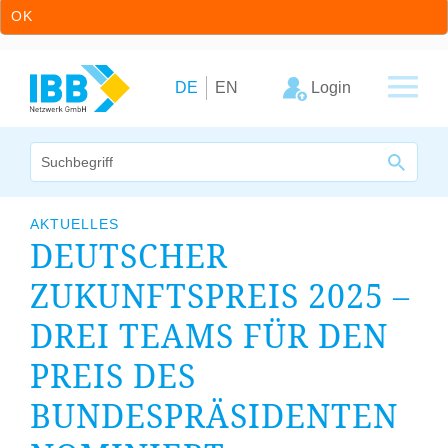
OK
Zum Inhalt springen
Zur Hauptnavigation springen
Login
DE
EN
Wir bündeln Kompetenzen
AKTUELLES
DEUTSCHER
Unternehmen
ZUKUNFTSPREIS
2025
–
Cluster
DREI TEAMS FÜR DEN
Leistungsangebot
PREIS DES
Arbeitskreise
BUNDESPRÄSIDENTEN