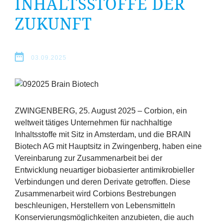
INHALTSSTOFFE DER
Erfolge
ZUKUNFT
Fördermöglichkeiten
Presse
03.09.2025
Aktuelles
ZWINGENBERG
,
25
. August
2025
–
Corbion, ein
weltweit tätiges Unternehmen für nachhaltige
Inhaltsstoffe mit Sitz in Amsterdam, und die
BRAIN
Biotech
AG
mit Hauptsitz in Zwingenberg, haben eine
Vereinbarung zur Zusammenarbeit bei der
Entwicklung neuartiger biobasierter antimikrobieller
Verbindungen und deren Derivate getroffen. Diese
Zusammenarbeit wird Corbions Bestrebungen
beschleunigen, Herstellern von Lebensmitteln
Konservierungsmöglichkeiten anzubieten, die auch