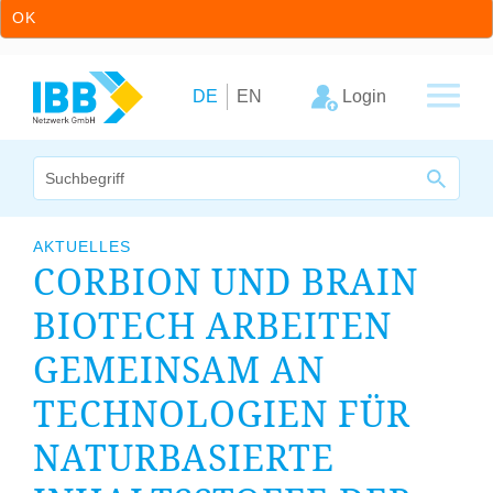
OK
Zum Inhalt springen
Zur Hauptnavigation springen
Login
DE
EN
Wir bündeln Kompetenzen
AKTUELLES
CORBION UND
BRAIN
Unternehmen
BIOTECH ARBEITEN
Cluster
GEMEINSAM AN
Leistungsangebot
TECHNOLOGIEN FÜR
Arbeitskreise
NATURBASIERTE