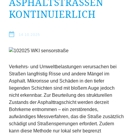
ASPHALTSTRASSEN K
Erfolge
ONTINUIERLICH
Fördermöglichkeiten
Presse
14.10.2025
Aktuelles
Verkehrs- und Umweltbelastungen verursachen bei
Straßen langfristig Risse und andere Mängel im
Asphalt. Mikrorisse und Schäden in den tiefer
liegenden Schichten sind mit bloßem Auge jedoch
nicht erkennbar. Zur Beurteilung des strukturellen
Zustands der Asphalttragschicht werden derzeit
Bohrkerne entnommen – ein zerstörendes,
aufwändiges Messverfahren, das die Straße zusätzlich
schädigt und Straßensperrungen erfordert. Zudem
kann diese Methode nur lokal sehr begrenzt