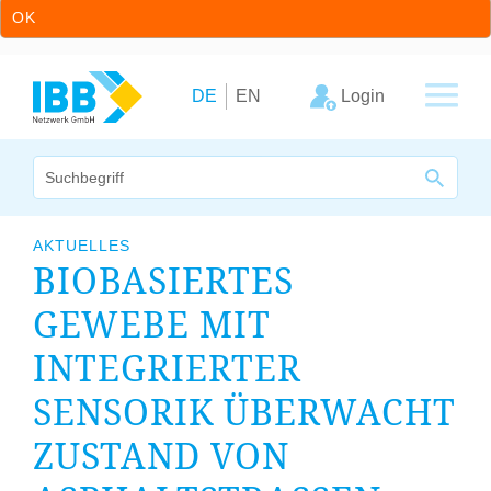
OK
Zum Inhalt springen
Zur Hauptnavigation springen
Login
DE
EN
Wir bündeln Kompetenzen
AKTUELLES
BIOBASIERTES
Unternehmen
GEWEBE MIT
Cluster
INTEGRIERTER
Leistungsangebot
SENSORIK ÜBERWACHT
Arbeitskreise
ZUSTAND VON